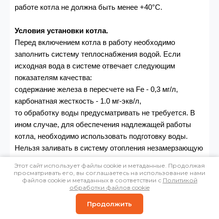
работе котла не должна быть менее +40°С.
Условия установки котла.
Перед включением котла в работу необходимо
заполнить систему теплоснабжения водой. Если
исходная вода в системе отвечает следующим
показателям качества:
содержание железа в пересчете на Fe - 0,3 мг/л,
карбонатная жесткость - 1.0 мг-экв/л,
то обработку воды предусматривать не требуется. В
ином случае, для обеспечения надлежащей работы
котла, необходимо использовать подготовку воды.
Нельзя заливать в систему отопления незамерзающую
жидкость, это приведет к пристеночному кипению в
Этот сайт использует файлы cookie и метаданные. Продолжая
трубах котла.
просматривать его, вы соглашаетесь на использование нами
файлов cookie и метаданных в соответствии с
Политикой
В отопительной системе рекомендуется применять:
обработки файлов cookie
грязевые фильтры, которые позволят уменьшить
Продолжить
воздействие чрезмерного износа оборудования и
возможных засорений;