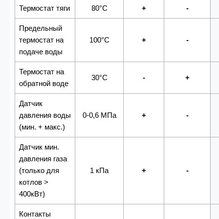
Термостат тяги
80°С
+
-
Предельный
термостат на
100°С
+
-
подаче воды
Термостат на
30°С
-
+
обратной воде
Датчик
давления воды
0-0,6 МПа
+
-
(мин. + макс.)
Датчик мин.
давления газа
(только для
1 кПа
+
-
котлов >
400кВт)
Контакты